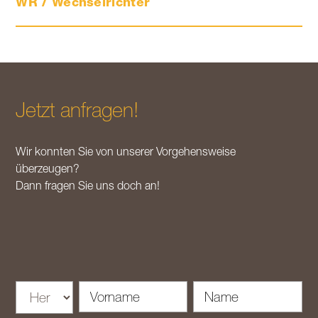
WR / Wechselrichter
Jetzt anfragen!
Lithium-Ionen-Akkumulatoren – die
Wir konnten Sie von unserer Vorgehensweise
überzeugende Batterietechnologie
überzeugen?
Dann fragen Sie uns doch an!