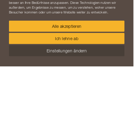
besser an Ihre Bedürfnisse anzupassen. Diese Technologien nutzen wir
außerdem, um Ergebnisse zu messen, um zu verstehen, woher unsere
Besucher kommen oder um unsere Website weiter zu entwickeln.
Alle akzeptieren
Ich lehne ab
Einstellungen ändern
Karg Solar ist eine Marke der Karg Bau GmbH
zur Website
Kontakt
Impressum
Datenschutz
© 2026 CHIMERICAL GmbH - Designagentur
Aschaffenburg