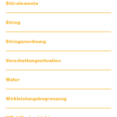
praktische und effiziente Energienutzung
Störelemente
String
Stringanordnung
Verschattungssituation
Die Vorteile der Speicher für Photovoltaik-
Wafer
Anlagen
Wirkleistungsbegrenzung