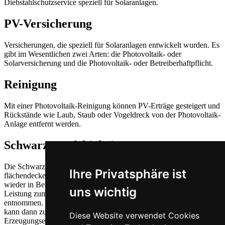
Diebstahlschutzservice speziell für Solaranlagen.
PV-Versicherung
Versicherungen, die speziell für Solaranlagen entwickelt wurden. Es
gibt im Wesentlichen zwei Arten: die Photovoltaik- oder
Solarversicherung und die Photovoltaik- oder Betreiberhaftpflicht.
Reinigung
Mit einer Photovoltaik-Reinigung können PV-Erträge gesteigert und
Rückstände wie Laub, Staub oder Vogeldreck von der Photovoltaik-
Anlage entfernt werden.
Schwarzstartfähigkeit
Die Schwarzstartfähigkeit ist insbesondere bei einem
Ihre Privatsphäre ist
flächendeckenden Stromausfall von Bedeutung, um das Energienetz
wieder in Betrieb zu nehmen. Im Normalfall wird die erforderliche
uns wichtig
Leistung zum Start einer Energieerzeugungseinheit aus dem Netz
entnommen. Die Energie schwarzstartfähiger Erzeugungseinheiten
kann dann zum Anfahren nicht schwarzstartfähiger
Diese Website verwendet Cookies
Erzeugungseinheiten verwendet werden.