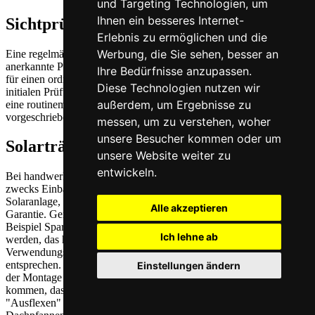
und Targeting Technologien, um
Ihnen ein besseres Internet-
Sichtprüfung
Erlebnis zu ermöglichen und die
Werbung, die Sie sehen, besser an
Eine regelmäßige Prüfung von Photovoltaik-Anlagen durch eine
anerkannte Prüforganisation nach VDE 0100-600 ist Voraussetzung
Ihre Bedürfnisse anzupassen.
für einen ordnungsgemäßen und sicheren Betrieb. Neben einer
Diese Technologien nutzen wir
initialen Prüfung und der Abnahme einer neu aufgebauten Anlage ist
außerdem, um Ergebnisse zu
eine routinemäßige Prüfung der Solaranlage und ihrer Komponenten
vorgeschrieben.
messen, um zu verstehen, woher
unsere Besucher kommen oder um
Solarträgerziegel
unsere Website weiter zu
entwickeln.
Bei handwerklicher Bearbeitung der Dachpfannen, zum Beispiel
zwecks Einbau von Sparrenankern für die Befestigung einer
Solaranlage, erlöschen die Gewährleistung sowie die 30-jährige
Alle akzeptieren
Garantie. Gemäß Fachregelwerk müssen Dachsystemteile, zum
Beispiel Sparrenanker, regensicher in die Dachdeckung eingebaut
Ich lehne ab
werden, das heißt, sie müssen für den jeweiligen
Verwendungszweck geeignet sein und den technischen Vorschriften
entsprechen. Hierfür trägt der Verarbeiter die Verantwortung. Bei
Einstellungen ändern
der Montage von universellen Solar-Sparrenankern kann es dazu
kommen, dass Dachpfannen bearbeitet werden und durch
"Ausflexen" der Pfannenkörper geschwächt wird. Werden